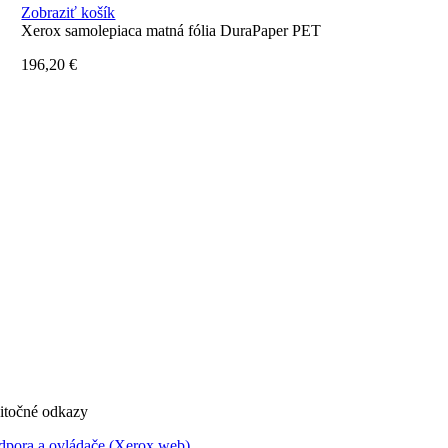
Zobraziť košík
Xerox samolepiaca matná fólia DuraPaper PET
196,20
€
itočné odkazy
dpora a ovládače (Xerox web)