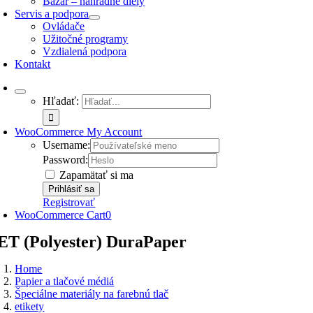
Bazár – náhradné diely
Servis a podpora
Ovládače
Užitočné programy
Vzdialená podpora
Kontakt
Hľadať:
WooCommerce My Account
Username:
Password:
Zapamätať si ma
Registrovať
WooCommerce Cart
0
ET (Polyester) DuraPaper
Home
Papier a tlačové médiá
Špeciálne materiály na farebnú tlač
etikety