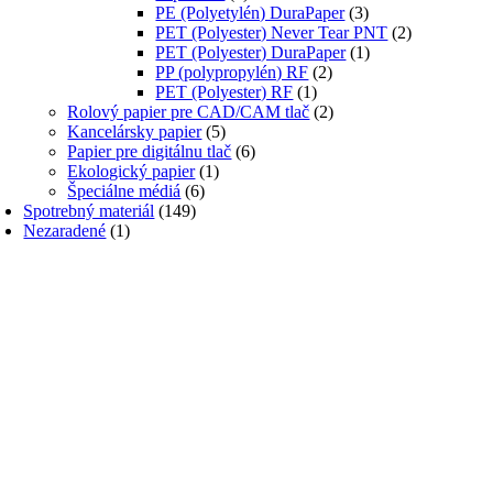
PE (Polyetylén) DuraPaper
(3)
PET (Polyester) Never Tear PNT
(2)
PET (Polyester) DuraPaper
(1)
PP (polypropylén) RF
(2)
PET (Polyester) RF
(1)
Rolový papier pre CAD/CAM tlač
(2)
Kancelársky papier
(5)
Papier pre digitálnu tlač
(6)
Ekologický papier
(1)
Špeciálne médiá
(6)
Spotrebný materiál
(149)
Nezaradené
(1)