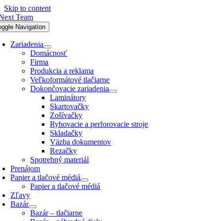
Skip to content
oggle Navigation
Zariadenia
Domácnosť
Firma
Produkcia a reklama
Veľkoformátové tlačiarne
Dokončovacie zariadenia
Laminátory
Skartovačky
Zošívačky
Ryhovacie a perforovacie stroje
Skladačky
Väzba dokumentov
Rezačky
Spotrebný materiál
Prenájom
Papier a tlačové médiá
Papier a tlačové médiá
Zľavy
Bazár
Bazár – tlačiarne