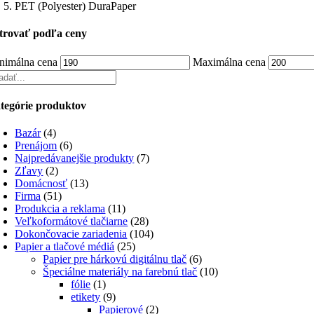
PET (Polyester) DuraPaper
ltrovať podľa ceny
nimálna cena
Maximálna cena
tegórie produktov
Bazár
(4)
Prenájom
(6)
Najpredávanejšie produkty
(7)
Zľavy
(2)
Domácnosť
(13)
Firma
(51)
Produkcia a reklama
(11)
Veľkoformátové tlačiarne
(28)
Dokončovacie zariadenia
(104)
Papier a tlačové médiá
(25)
Papier pre hárkovú digitálnu tlač
(6)
Špeciálne materiály na farebnú tlač
(10)
fólie
(1)
etikety
(9)
Papierové
(2)