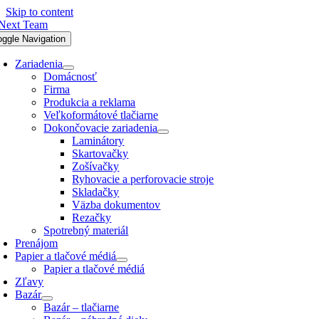
Skip to content
oggle Navigation
Zariadenia
Domácnosť
Firma
Produkcia a reklama
Veľkoformátové tlačiarne
Dokončovacie zariadenia
Laminátory
Skartovačky
Zošívačky
Ryhovacie a perforovacie stroje
Skladačky
Väzba dokumentov
Rezačky
Spotrebný materiál
Prenájom
Papier a tlačové médiá
Papier a tlačové médiá
Zľavy
Bazár
Bazár – tlačiarne