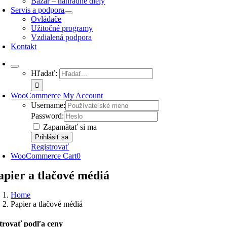
Bazár – náhradné diely
Servis a podpora
Ovládače
Užitočné programy
Vzdialená podpora
Kontakt
Hľadať:
WooCommerce My Account
Username:
Password:
Zapamätať si ma
Registrovať
WooCommerce Cart
0
apier a tlačové médiá
Home
Papier a tlačové médiá
ltrovať podľa ceny