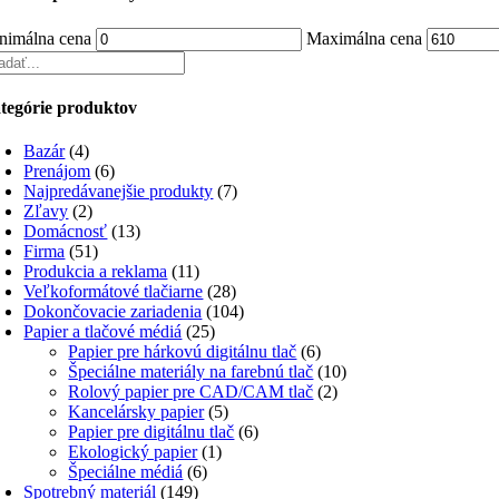
nimálna cena
Maximálna cena
tegórie produktov
Bazár
(4)
Prenájom
(6)
Najpredávanejšie produkty
(7)
Zľavy
(2)
Domácnosť
(13)
Firma
(51)
Produkcia a reklama
(11)
Veľkoformátové tlačiarne
(28)
Dokončovacie zariadenia
(104)
Papier a tlačové médiá
(25)
Papier pre hárkovú digitálnu tlač
(6)
Špeciálne materiály na farebnú tlač
(10)
Rolový papier pre CAD/CAM tlač
(2)
Kancelársky papier
(5)
Papier pre digitálnu tlač
(6)
Ekologický papier
(1)
Špeciálne médiá
(6)
Spotrebný materiál
(149)