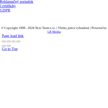
Reklamačný poriadok
Certifikáty
GDPR
© Copyright 1998 -
2026 Next Team s.r.o. | Všetky práva vyhradené | Powered by
LR Media
Page load link
Go to Top