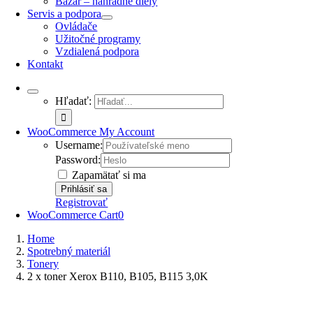
Bazár – náhradné diely
Servis a podpora
Ovládače
Užitočné programy
Vzdialená podpora
Kontakt
Hľadať:
WooCommerce My Account
Username:
Password:
Zapamätať si ma
Registrovať
WooCommerce Cart
0
Home
Spotrebný materiál
Tonery
2 x toner Xerox B110, B105, B115 3,0K