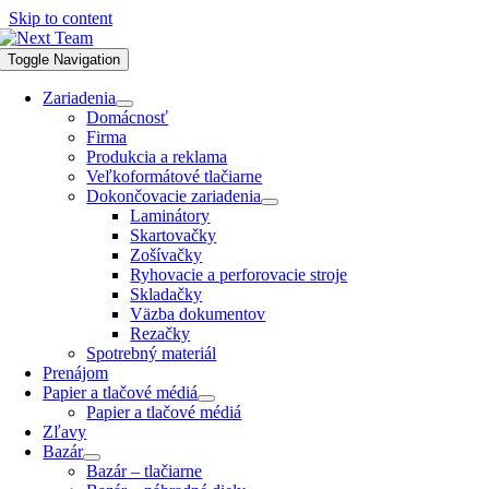
Skip to content
Toggle Navigation
Zariadenia
Domácnosť
Firma
Produkcia a reklama
Veľkoformátové tlačiarne
Dokončovacie zariadenia
Laminátory
Skartovačky
Zošívačky
Ryhovacie a perforovacie stroje
Skladačky
Väzba dokumentov
Rezačky
Spotrebný materiál
Prenájom
Papier a tlačové médiá
Papier a tlačové médiá
Zľavy
Bazár
Bazár – tlačiarne