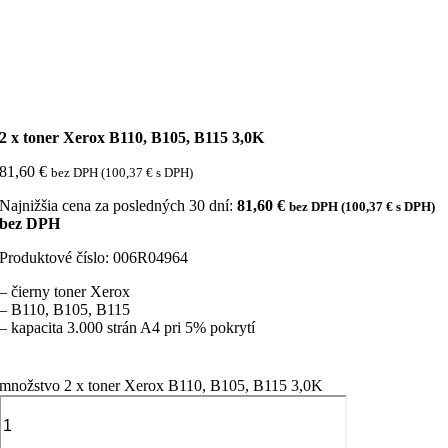
2 x toner Xerox B110, B105, B115 3,0K
81,60
€
bez DPH (
100,37
€
s DPH)
Najnižšia cena za posledných 30 dní:
81,60
€
bez DPH (
100,37
€
s DPH)
bez DPH
Produktové číslo:
006R04964
– čierny toner Xerox
– B110, B105, B115
– kapacita 3.000 strán A4 pri 5% pokrytí
množstvo 2 x toner Xerox B110, B105, B115 3,0K