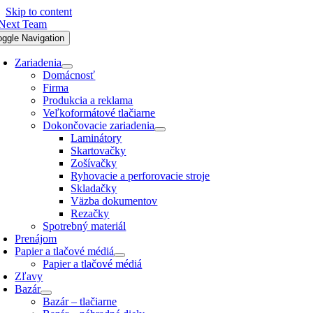
Skip to content
oggle Navigation
Zariadenia
Domácnosť
Firma
Produkcia a reklama
Veľkoformátové tlačiarne
Dokončovacie zariadenia
Laminátory
Skartovačky
Zošívačky
Ryhovacie a perforovacie stroje
Skladačky
Väzba dokumentov
Rezačky
Spotrebný materiál
Prenájom
Papier a tlačové médiá
Papier a tlačové médiá
Zľavy
Bazár
Bazár – tlačiarne