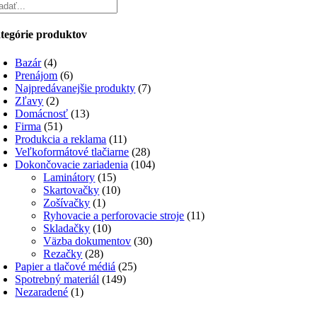
tegórie produktov
Bazár
(4)
Prenájom
(6)
Najpredávanejšie produkty
(7)
Zľavy
(2)
Domácnosť
(13)
Firma
(51)
Produkcia a reklama
(11)
Veľkoformátové tlačiarne
(28)
Dokončovacie zariadenia
(104)
Laminátory
(15)
Skartovačky
(10)
Zošívačky
(1)
Ryhovacie a perforovacie stroje
(11)
Skladačky
(10)
Väzba dokumentov
(30)
Rezačky
(28)
Papier a tlačové médiá
(25)
Spotrebný materiál
(149)
Nezaradené
(1)