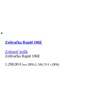
Zošívačka Rapid 106E
Zobraziť košík
Zošívačka Rapid 106E
1.290,00
€
bez DPH (
1.586,70
€
s DPH)