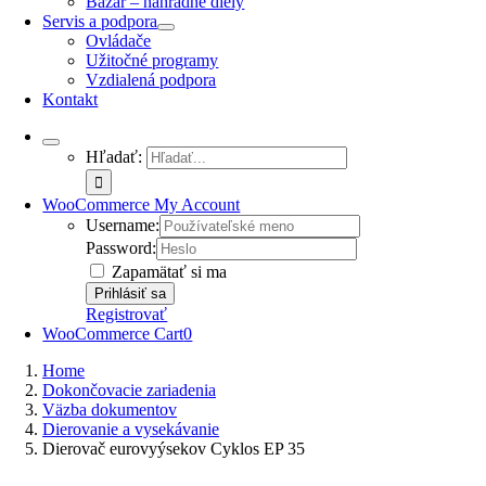
Bazár – náhradné diely
Servis a podpora
Ovládače
Užitočné programy
Vzdialená podpora
Kontakt
Hľadať:
WooCommerce My Account
Username:
Password:
Zapamätať si ma
Registrovať
WooCommerce Cart
0
Home
Dokončovacie zariadenia
Väzba dokumentov
Dierovanie a vysekávanie
Dierovač eurovyýsekov Cyklos EP 35