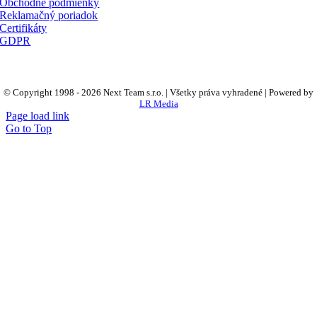
Obchodné podmienky
Reklamačný poriadok
Certifikáty
GDPR
© Copyright 1998 -
2026 Next Team s.r.o. | Všetky práva vyhradené | Powered by
LR Media
Page load link
Go to Top