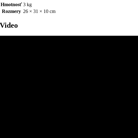
Hmotnosť
3 kg
Rozmery
26 × 31 × 10 cm
Video