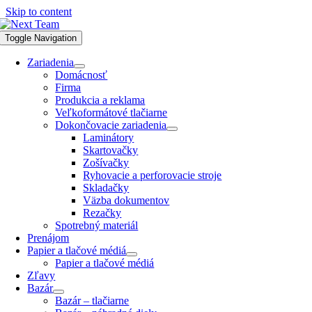
Skip to content
Toggle Navigation
Zariadenia
Domácnosť
Firma
Produkcia a reklama
Veľkoformátové tlačiarne
Dokončovacie zariadenia
Laminátory
Skartovačky
Zošívačky
Ryhovacie a perforovacie stroje
Skladačky
Väzba dokumentov
Rezačky
Spotrebný materiál
Prenájom
Papier a tlačové médiá
Papier a tlačové médiá
Zľavy
Bazár
Bazár – tlačiarne