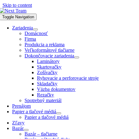
Skip to content
Toggle Navigation
Zariadenia
Domácnosť
Firma
Produkcia a reklama
Veľkoformátové tlačiarne
Dokončovacie zariadenia
Laminátory
Skartovačky
Zošívačky
Ryhovacie a perforovacie stroje
Skladačky
Väzba dokumentov
Rezačky
Spotrebný materiál
Prenájom
Papier a tlačové médiá
Papier a tlačové médiá
Zľavy
Bazár
Bazár – tlačiarne