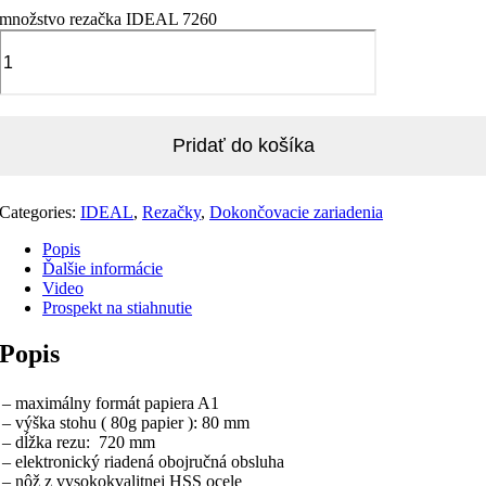
množstvo rezačka IDEAL 7260
Pridať do košíka
Categories:
IDEAL
,
Rezačky
,
Dokončovacie zariadenia
Popis
Ďalšie informácie
Video
Prospekt na stiahnutie
Popis
– maximálny formát papiera A1
– výška stohu ( 80g papier ): 80 mm
– dĺžka rezu: 720 mm
– elektronický riadená obojručná obsluha
– nôž z vysokokvalitnej HSS ocele