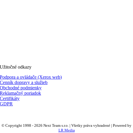
Užitočné odkazy
Podpora a ovládače (Xerox web)
Cenník dopravy a služieb
Obchodné podmienky
Reklamačný poriadok
Certifikáty
GDPR
© Copyright 1998 -
2026 Next Team s.r.o. | Všetky práva vyhradené | Powered by
LR Media