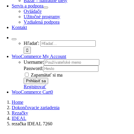
Bazár – náhradné diely
Servis a podpora
Ovládače
Užitočné programy
Vzdialená podpora
Kontakt
Hľadať:
WooCommerce My Account
Username:
Password:
Zapamätať si ma
Registrovať
WooCommerce Cart
0
Home
Dokončovacie zariadenia
Rezačky
IDEAL
rezačka IDEAL 7260