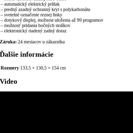
– automatický elektrický prítlak
– predný azadný ochranný kryt s polykarbonátu
– svetelné označenie reznej linky
– dotykový displej, možnost uloženia až 99 programov
– možnosť pridania bočných stolíkov
– elektronický riadený zadný doraz
Záruka:
24 mesiacov u zákazníka
Ďalšie informácie
Rozmery
133,5 × 130,5 × 154 cm
Video