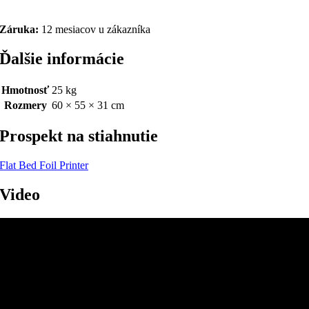
Záruka:
12 mesiacov u zákazníka
Ďalšie informácie
Hmotnosť
25 kg
Rozmery
60 × 55 × 31 cm
Prospekt na stiahnutie
Flat Bed Foil Printer
Video