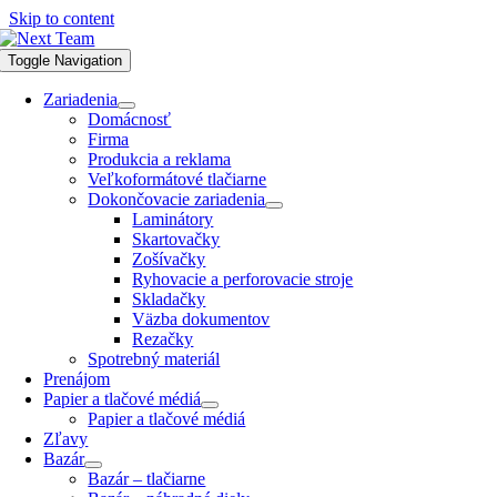
Skip to content
Toggle Navigation
Zariadenia
Domácnosť
Firma
Produkcia a reklama
Veľkoformátové tlačiarne
Dokončovacie zariadenia
Laminátory
Skartovačky
Zošívačky
Ryhovacie a perforovacie stroje
Skladačky
Väzba dokumentov
Rezačky
Spotrebný materiál
Prenájom
Papier a tlačové médiá
Papier a tlačové médiá
Zľavy
Bazár
Bazár – tlačiarne