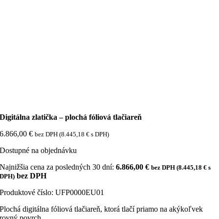
Digitálna zlatička – plochá fóliová tlačiareň
6.866,00
€
bez DPH (
8.445,18
€
s DPH)
Dostupné na objednávku
Najnižšia cena za posledných 30 dní:
6.866,00
€
bez DPH (
8.445,18
€
s
bez DPH
DPH)
Produktové číslo:
UFP0000EU01
Plochá digitálna fóliová tlačiareň, ktorá tlačí priamo na akýkoľvek
rovný povrch.