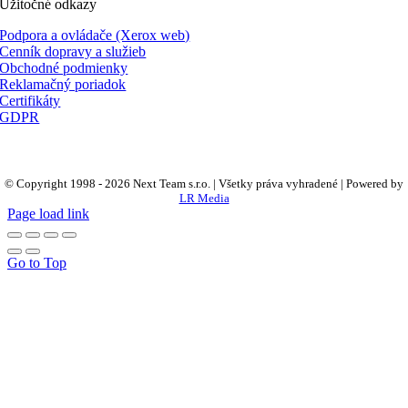
Užitočné odkazy
Podpora a ovládače (Xerox web)
Cenník dopravy a služieb
Obchodné podmienky
Reklamačný poriadok
Certifikáty
GDPR
© Copyright 1998 -
2026 Next Team s.r.o. | Všetky práva vyhradené | Powered by
LR Media
Page load link
Go to Top