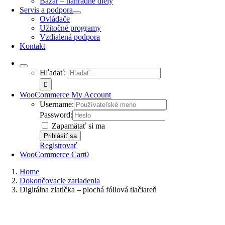
Bazár – náhradné diely
Servis a podpora
Ovládače
Užitočné programy
Vzdialená podpora
Kontakt
Hľadať:
WooCommerce My Account
Username:
Password:
Zapamätať si ma
Registrovať
WooCommerce Cart
0
Home
Dokončovacie zariadenia
Digitálna zlatička – plochá fóliová tlačiareň