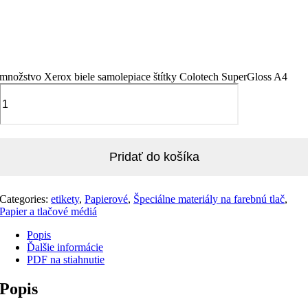
množstvo Xerox biele samolepiace štítky Colotech SuperGloss A4
Pridať do košíka
Categories:
etikety
,
Papierové
,
Špeciálne materiály na farebnú tlač
,
Papier a tlačové médiá
Popis
Ďalšie informácie
PDF na stiahnutie
Popis