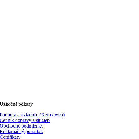
Užitočné odkazy
Podpora a ovládače (Xerox web)
Cenník dopravy a služieb
Obchodné podmienky
Reklamačný poriadok
Certifikáty