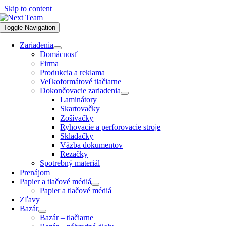
Skip to content
Toggle Navigation
Zariadenia
Domácnosť
Firma
Produkcia a reklama
Veľkoformátové tlačiarne
Dokončovacie zariadenia
Laminátory
Skartovačky
Zošívačky
Ryhovacie a perforovacie stroje
Skladačky
Väzba dokumentov
Rezačky
Spotrebný materiál
Prenájom
Papier a tlačové médiá
Papier a tlačové médiá
Zľavy
Bazár
Bazár – tlačiarne