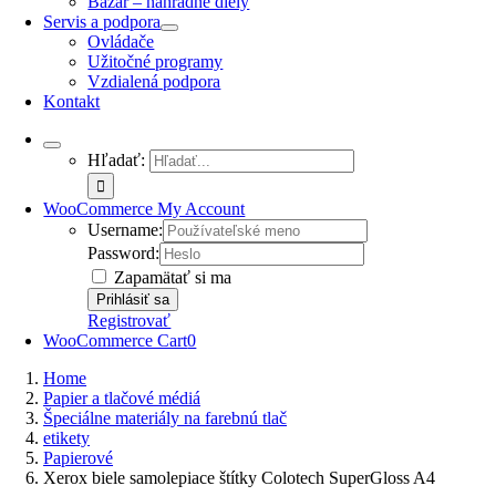
Bazár – náhradné diely
Servis a podpora
Ovládače
Užitočné programy
Vzdialená podpora
Kontakt
Hľadať:
WooCommerce My Account
Username:
Password:
Zapamätať si ma
Registrovať
WooCommerce Cart
0
Home
Papier a tlačové médiá
Špeciálne materiály na farebnú tlač
etikety
Papierové
Xerox biele samolepiace štítky Colotech SuperGloss A4