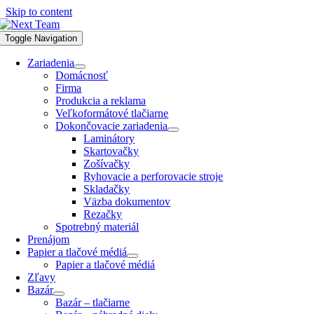
Skip to content
Toggle Navigation
Zariadenia
Domácnosť
Firma
Produkcia a reklama
Veľkoformátové tlačiarne
Dokončovacie zariadenia
Laminátory
Skartovačky
Zošívačky
Ryhovacie a perforovacie stroje
Skladačky
Väzba dokumentov
Rezačky
Spotrebný materiál
Prenájom
Papier a tlačové médiá
Papier a tlačové médiá
Zľavy
Bazár
Bazár – tlačiarne