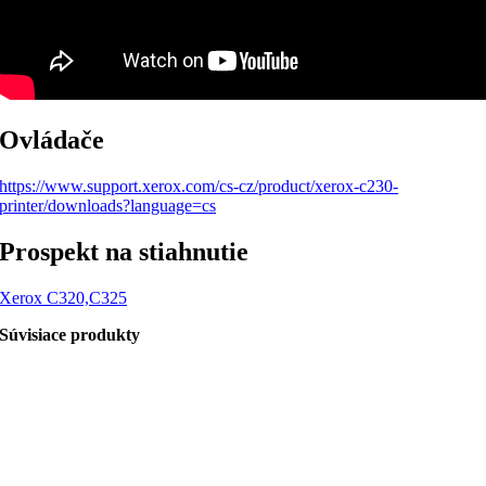
Ovládače
https://www.support.xerox.com/cs-cz/product/xerox-c230-
printer/downloads?language=cs
Prospekt na stiahnutie
Xerox C320,C325
Súvisiace produkty