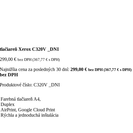
tlačiareň Xerox C320V _DNI
299,00
€
bez DPH (
367,77
€
s DPH)
Najnižšia cena za posledných 30 dní:
299,00
€
bez DPH (
367,77
€
s DPH)
bez DPH
Produktové číslo:
C320V _DNI
Farebná tlačiareň A4,
Duplex
AirPrint, Google Cloud Print
Rýchla a jednoduchá inštalácia