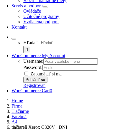
Bazár – náhradné diely
Servis a podpora
Ovládače
Užitočné programy
Vzdialená podpora
Kontakt
Hľadať:
WooCommerce My Account
Username:
Password:
Zapamätať si ma
Registrovať
WooCommerce Cart
0
Home
Firma
Tlačiarne
Farebná
A4
tlačiareň Xerox C320V _DNI