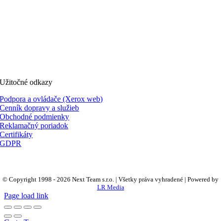
Užitočné odkazy
Podpora a ovládače (Xerox web)
Cenník dopravy a služieb
Obchodné podmienky
Reklamačný poriadok
Certifikáty
GDPR
© Copyright 1998 -
2026 Next Team s.r.o. | Všetky práva vyhradené | Powered by
LR Media
Page load link