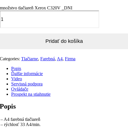
množstvo tlačiareň Xerox C320V _DNI
Pridať do košíka
Categories:
Tlačiarne
,
Farebná
,
A4
,
Firma
Popis
Ďalšie informácie
Video
Servisná podpora
Ovládače
Prospekt na stiahnutie
Popis
– A4 farebná tlačiareň
– rýchlosť 33 A4/min.