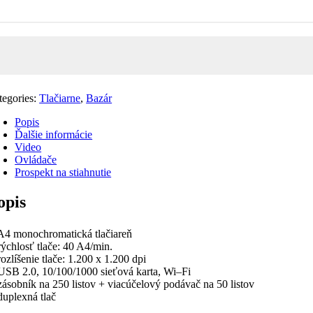
tegories:
Tlačiarne
,
Bazár
Popis
Ďalšie informácie
Video
Ovládače
Prospekt na stiahnutie
opis
A4 monochromatická tlačiareň
rýchlosť tlače: 40 A4/min.
rozlíšenie tlače: 1.200 x 1.200 dpi
USB 2.0, 10/100/1000 sieťová karta, Wi–Fi
zásobník na 250 listov + viacúčelový podávač na 50 listov
duplexná tlač