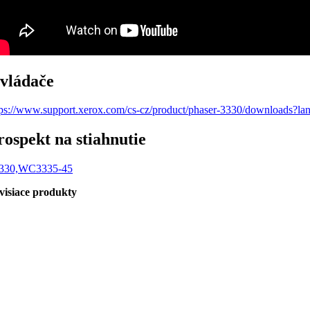
vládače
tps://www.support.xerox.com/cs-cz/product/phaser-3330/downloads?la
rospekt na stiahnutie
330,WC3335-45
visiace produkty