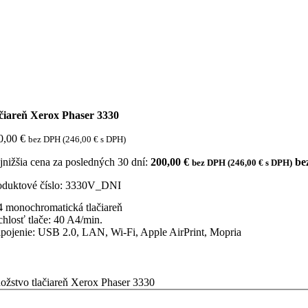
ačiareň Xerox Phaser 3330
0,00
€
bez DPH (
246,00
€
s DPH)
jnižšia cena za posledných 30 dní:
200,00
€
be
bez DPH (
246,00
€
s DPH)
oduktové číslo:
3330V_DNI
 monochromatická tlačiareň
chlosť tlače: 40 A4/min.
ipojenie: USB 2.0, LAN, Wi-Fi, Apple AirPrint, Mopria
ožstvo tlačiareň Xerox Phaser 3330