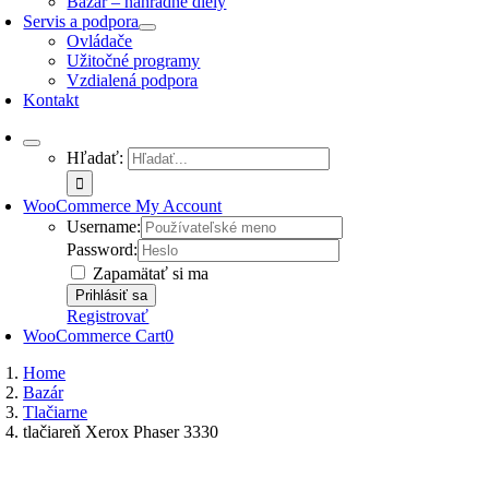
Bazár – náhradné diely
Servis a podpora
Ovládače
Užitočné programy
Vzdialená podpora
Kontakt
Hľadať:
WooCommerce My Account
Username:
Password:
Zapamätať si ma
Registrovať
WooCommerce Cart
0
Home
Bazár
Tlačiarne
tlačiareň Xerox Phaser 3330