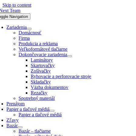
Skip to content
oggle Navigation
Zariadenia
Domácnosť
Firma
Produkcia a reklama
Veľkoformátové tlačiarne
Dokončovacie zariadenia
Laminátory
Skartovačky
Zošívačky
Ryhovacie a perforovacie stroje
Skladačky
Väzba dokumentov
Rezačky
Spotrebný materiál
Prenájom
Papier a tlačové médiá
Papier a tlačové médiá
Zľavy
Bazár
Bazár – tlačiarne