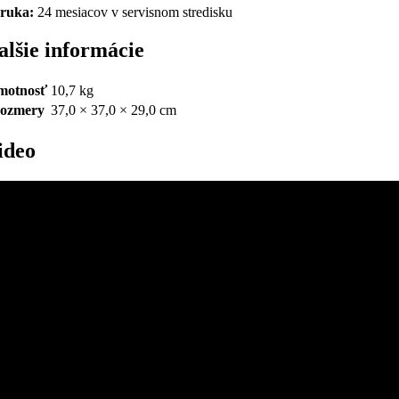
ruka:
24 mesiacov v servisnom stredisku
alšie informácie
motnosť
10,7 kg
ozmery
37,0 × 37,0 × 29,0 cm
ideo