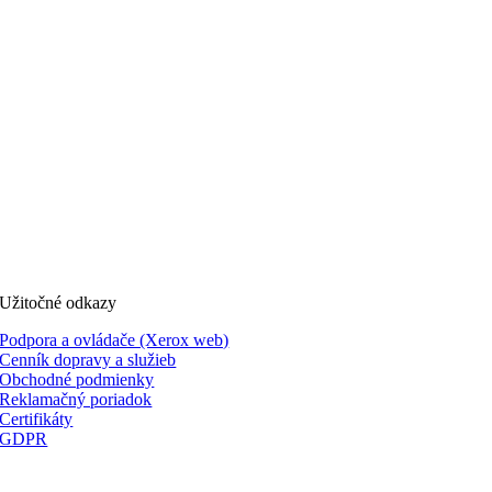
Užitočné odkazy
Podpora a ovládače (Xerox web)
Cenník dopravy a služieb
Obchodné podmienky
Reklamačný poriadok
Certifikáty
GDPR