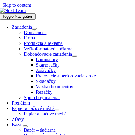
Skip to content
Toggle Navigation
Zariadenia
Domácnosť
Firma
Produkcia a reklama
Veľkoformátové tlačiarne
Dokončovacie zariadenia
Laminátory
Skartovačky
Zošívačky
Ryhovacie a perforovacie stroje
Skladačky
Väzba dokumentov
Rezačky
Spotrebný materiál
Prenájom
Papier a tlačové médiá
Papier a tlačové médiá
Zľavy
Bazár
Bazár – tlačiarne