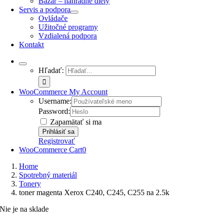
Bazár – náhradné diely
Servis a podpora
Ovládače
Užitočné programy
Vzdialená podpora
Kontakt
Hľadať:
WooCommerce My Account
Username:
Password:
Zapamätať si ma
Registrovať
WooCommerce Cart
0
Home
Spotrebný materiál
Tonery
toner magenta Xerox C240, C245, C255 na 2.5k
Nie je na sklade