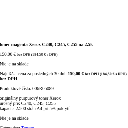
toner magenta Xerox C240, C245, C255 na 2.5k
150,00
€
bez DPH (
184,50
€
s DPH)
Nie je na sklade
Najnižšia cena za posledných 30 dní:
150,00
€
bez DPH (
184,50
€
s DPH)
bez DPH
Produktové číslo:
006R05089
originálny purpurový toner Xerox
určený pre: C240, C245, C255
kapacita 2.500 strán A4 pri 5% pokrytí
Nie je na sklade
Categories:
Tonery