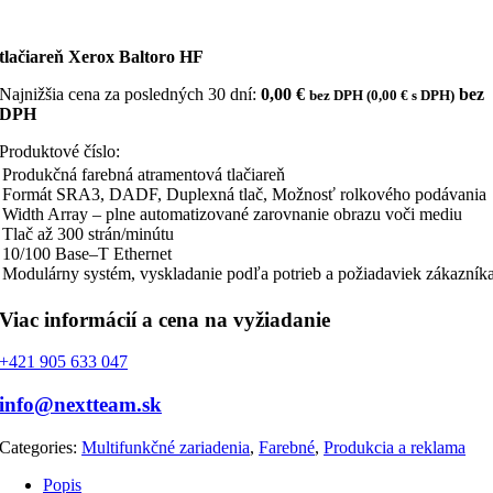
tlačiareň Xerox Baltoro HF
Najnižšia cena za posledných 30 dní:
0,00
€
bez
bez DPH (
0,00
€
s DPH)
DPH
Produktové číslo:
Produkčná farebná atramentová tlačiareň
Formát SRA3, DADF, Duplexná tlač, Možnosť rolkového podávania
Width Array – plne automatizované zarovnanie obrazu voči mediu
Tlač až 300 strán/minútu
10/100 Base–T Ethernet
Modulárny systém, vyskladanie podľa potrieb a požiadaviek zákazník
Viac informácií a cena na vyžiadanie
+421 905 633 047
info@nextteam.sk
Categories:
Multifunkčné zariadenia
,
Farebné
,
Produkcia a reklama
Popis