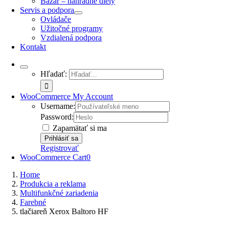
Bazár – náhradné diely
Servis a podpora
Ovládače
Užitočné programy
Vzdialená podpora
Kontakt
Hľadať:
WooCommerce My Account
Username:
Password:
Zapamätať si ma
Registrovať
WooCommerce Cart
0
Home
Produkcia a reklama
Multifunkčné zariadenia
Farebné
tlačiareň Xerox Baltoro HF