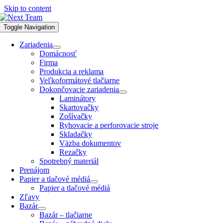
Skip to content
Toggle Navigation
Zariadenia
Domácnosť
Firma
Produkcia a reklama
Veľkoformátové tlačiarne
Dokončovacie zariadenia
Laminátory
Skartovačky
Zošívačky
Ryhovacie a perforovacie stroje
Skladačky
Väzba dokumentov
Rezačky
Spotrebný materiál
Prenájom
Papier a tlačové médiá
Papier a tlačové médiá
Zľavy
Bazár
Bazár – tlačiarne