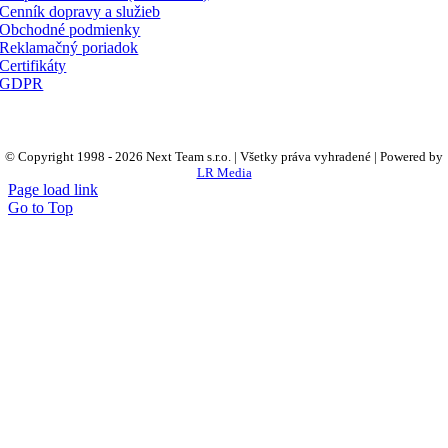
Cenník dopravy a služieb
Obchodné podmienky
Reklamačný poriadok
Certifikáty
GDPR
© Copyright 1998 -
2026 Next Team s.r.o. | Všetky práva vyhradené | Powered by
LR Media
Page load link
Go to Top