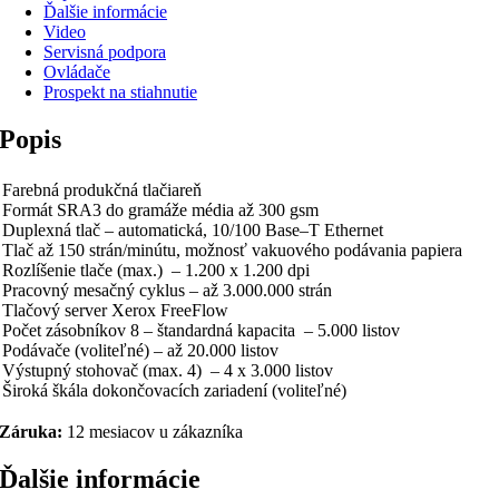
Ďalšie informácie
Video
Servisná podpora
Ovládače
Prospekt na stiahnutie
Popis
Farebná produkčná tlačiareň
Formát SRA3 do gramáže média až 300 gsm
Duplexná tlač – automatická, 10/100 Base–T Ethernet
Tlač až 150 strán/minútu, možnosť vakuového podávania papiera
Rozlíšenie tlače (max.) – 1.200 x 1.200 dpi
Pracovný mesačný cyklus – až 3.000.000 strán
Tlačový server Xerox FreeFlow
Počet zásobníkov 8 – štandardná kapacita – 5.000 listov
Podávače (voliteľné) – až 20.000 listov
Výstupný stohovač (max. 4) – 4 x 3.000 listov
Široká škála dokončovacích zariadení (voliteľné)
Záruka:
12 mesiacov u zákazníka
Ďalšie informácie