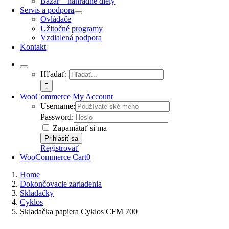
Bazár – náhradné diely
Servis a podpora
Ovládače
Užitočné programy
Vzdialená podpora
Kontakt
Hľadať:
WooCommerce My Account
Username:
Password:
Zapamätať si ma
Registrovať
WooCommerce Cart
0
Home
Dokončovacie zariadenia
Skladačky
Cyklos
Skladačka papiera Cyklos CFM 700