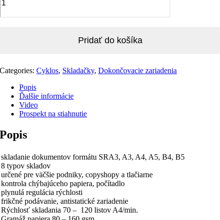
Pridať do košíka
Categories:
Cyklos
,
Skladačky
,
Dokončovacie zariadenia
Popis
Ďalšie informácie
Video
Prospekt na stiahnutie
Popis
skladanie dokumentov formátu SRA3, A3, A4, A5, B4, B5
8 typov skladov
určené pre väčšie podniky, copyshopy a tlačiarne
kontrola chýbajúceho papiera, počítadlo
plynulá regulácia rýchlosti
frikčné podávanie, antistatické zariadenie
Rýchlosť skladania 70 – 120 listov A4/min.
Gramáž papiera 80 – 160 gsm