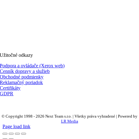
Užitočné odkazy
Podpora a ovládače (Xerox web)
Cenník dopravy a služieb
Obchodné podmienky
Reklamačný poriadok
Certifikáty
GDPR
© Copyright 1998 -
2026 Next Team s.r.o. | Všetky práva vyhradené | Powered by
LR Media
Page load link