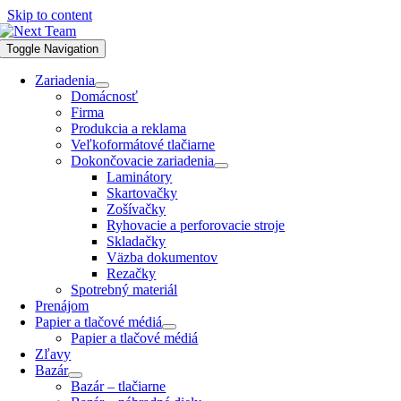
Skip to content
Toggle Navigation
Zariadenia
Domácnosť
Firma
Produkcia a reklama
Veľkoformátové tlačiarne
Dokončovacie zariadenia
Laminátory
Skartovačky
Zošívačky
Ryhovacie a perforovacie stroje
Skladačky
Väzba dokumentov
Rezačky
Spotrebný materiál
Prenájom
Papier a tlačové médiá
Papier a tlačové médiá
Zľavy
Bazár
Bazár – tlačiarne