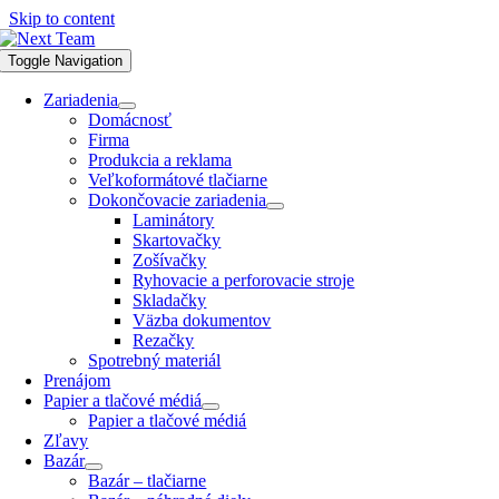
Skip to content
Toggle Navigation
Zariadenia
Domácnosť
Firma
Produkcia a reklama
Veľkoformátové tlačiarne
Dokončovacie zariadenia
Laminátory
Skartovačky
Zošívačky
Ryhovacie a perforovacie stroje
Skladačky
Väzba dokumentov
Rezačky
Spotrebný materiál
Prenájom
Papier a tlačové médiá
Papier a tlačové médiá
Zľavy
Bazár
Bazár – tlačiarne