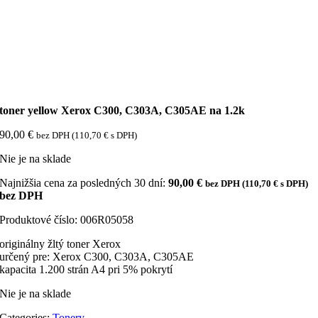
toner yellow Xerox C300, C303A, C305AE na 1.2k
90,00
€
bez DPH (
110,70
€
s DPH)
Nie je na sklade
Najnižšia cena za posledných 30 dní:
90,00
€
bez DPH (
110,70
€
s DPH)
bez DPH
Produktové číslo:
006R05058
originálny žltý toner Xerox
určený pre: Xerox C300, C303A, C305AE
kapacita 1.200 strán A4 pri 5% pokrytí
Nie je na sklade
Categories:
Tonery