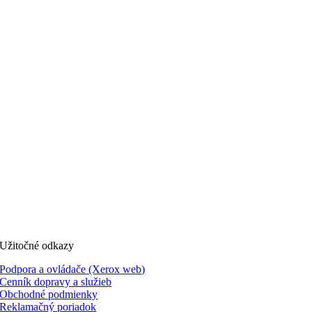
Užitočné odkazy
Podpora a ovládače (Xerox web)
Cenník dopravy a služieb
Obchodné podmienky
Reklamačný poriadok