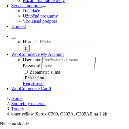
Bazár – náhradné diely
Servis a podpora
Ovládače
Užitočné programy
Vzdialená podpora
Kontakt
Hľadať:
WooCommerce My Account
Username:
Password:
Zapamätať si ma
Registrovať
WooCommerce Cart
0
Home
Spotrebný materiál
Tonery
toner yellow Xerox C300, C303A, C305AE na 1.2k
Nie je na sklade