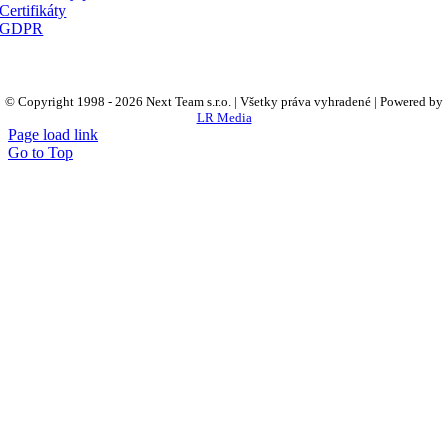
Certifikáty
GDPR
© Copyright 1998 -
2026 Next Team s.r.o. | Všetky práva vyhradené | Powered by
LR Media
Page load link
Go to Top